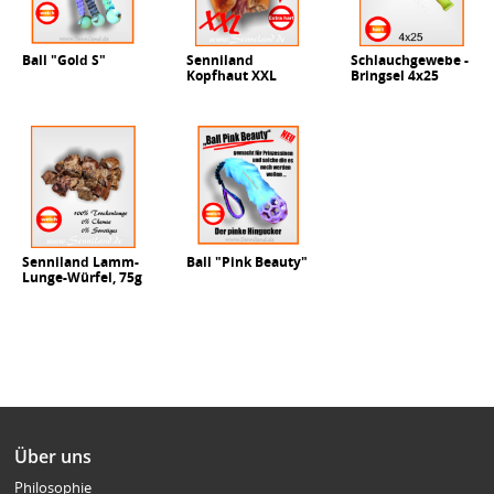
Ball "Gold S"
Senniland
Schlauchgewebe -
Kopfhaut XXL
Bringsel 4x25
Senniland Lamm-
Ball "Pink Beauty"
Lunge-Würfel, 75g
Über uns
Philosophie